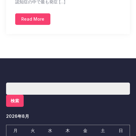
認知症の中で最も発症 […]
Read More
検
索:
2026年8月
月
火
水
木
金
土
日